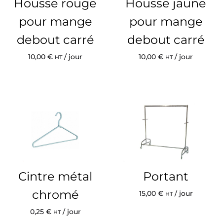
Housse rouge
Housse jaune
pour mange
pour mange
debout carré
debout carré
10,00
€
/ jour
10,00
€
/ jour
HT
HT
Cintre métal
Portant
chromé
15,00
€
/ jour
HT
0,25
€
/ jour
HT