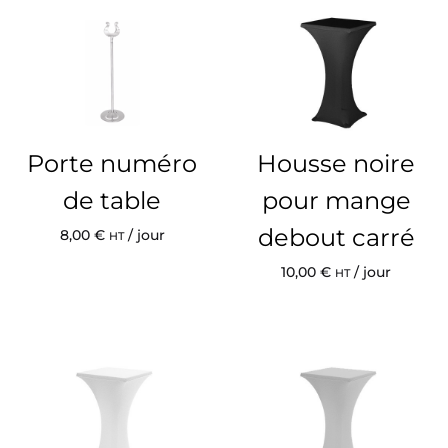
Porte numéro
Housse noire
de table
pour mange
debout carré
8,00
€
/ jour
HT
10,00
€
/ jour
HT