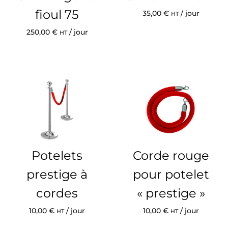
fioul 75
35,00
€
/ jour
HT
250,00
€
/ jour
HT
Potelets
Corde rouge
prestige à
pour potelet
cordes
« prestige »
10,00
€
/ jour
10,00
€
/ jour
HT
HT