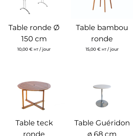
Table ronde Ø
Table bambou
150 cm
ronde
10,00
€
/ jour
15,00
€
/ jour
HT
HT
Table teck
Table Guéridon
ronde
ø 68 cm