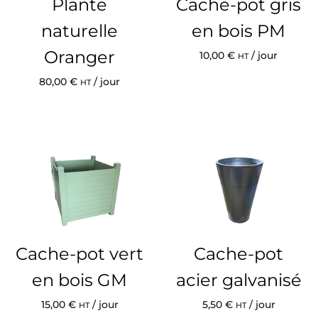
Plante
Cache-pot gris
naturelle
en bois PM
Oranger
10,00
€
/ jour
HT
80,00
€
/ jour
HT
Cache-pot vert
Cache-pot
en bois GM
acier galvanisé
15,00
€
/ jour
5,50
€
/ jour
HT
HT