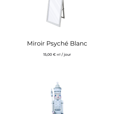
Miroir Psyché Blanc
15,00
€
/ jour
HT