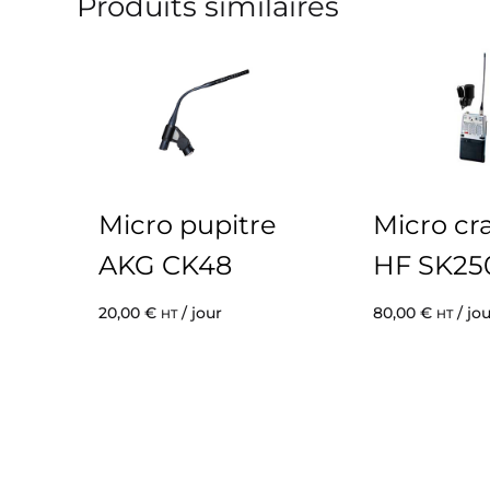
Produits similaires
Micro pupitre
Micro cr
AKG CK48
HF SK25
20,00
€
/ jour
80,00
€
/ jo
HT
HT