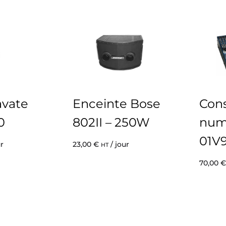
avate
Enceinte Bose
Cons
0
802II – 250W
num
01V
ur
23,00
€
/ jour
HT
70,00
€