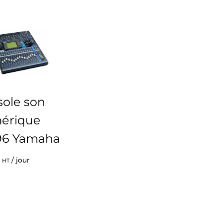
ole son
érique
96 Yamaha
/ jour
HT