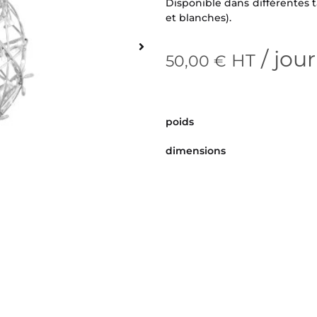
Disponible dans différentes ta
et blanches).
/ jour
HT
50,00
€
poids
dimensions