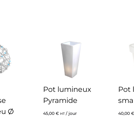
Pot lumineux
Pot
se
Pyramide
smal
eu Ø
45,00
€
/ jour
40,00
HT