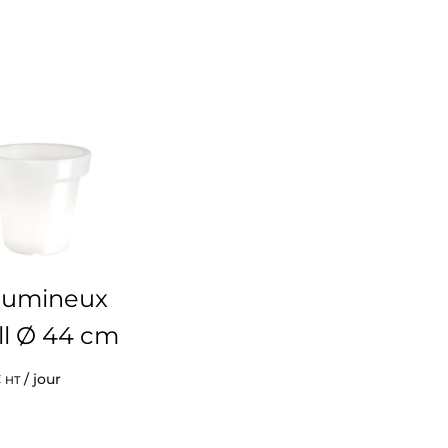
 lumineux
l Ø 44 cm
€
/ jour
HT