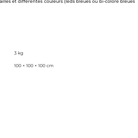
illes et différentes couleurs (leds bleues ou bi-colore bleues
3 kg
100 × 100 × 100 cm