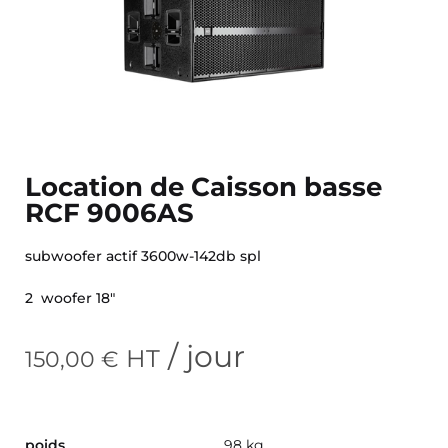
Location de Caisson basse
RCF 9006AS
subwoofer actif 3600w-142db spl
2 woofer 18″
/ jour
HT
150,00
€
poids
98 kg