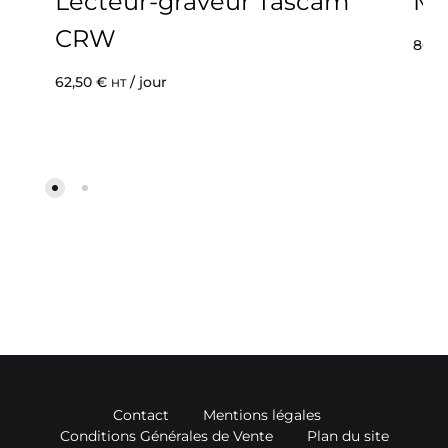
Lecteur-graveur Tascam
Mi
CRW
80,0
62,50
€
/ jour
HT
Contact
Mentions légales
Conditions Générales de Vente
Plan du site