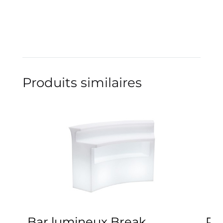
Produits similaires
Bar lumineux Break
Po