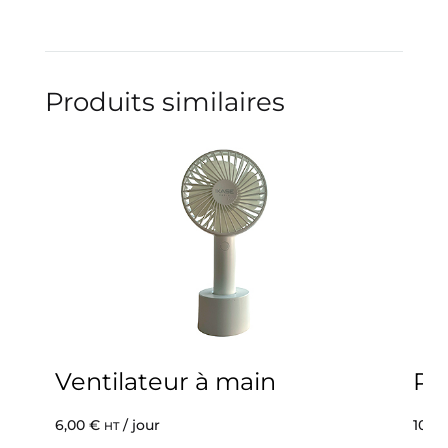
Produits similaires
Ventilateur à main
Pa
6,00
€
/ jour
100,
HT