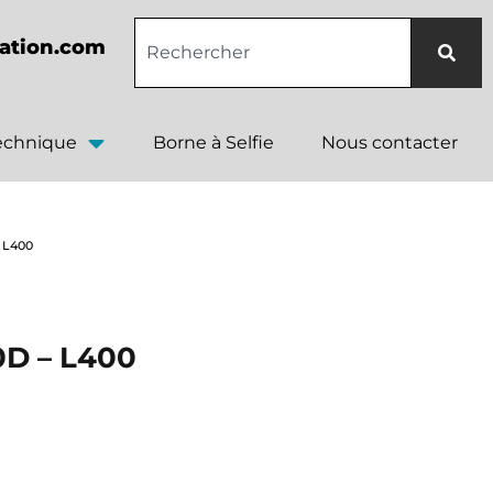
ation.com
technique
Borne à Selfie
Nous contacter
 L400
0D – L400