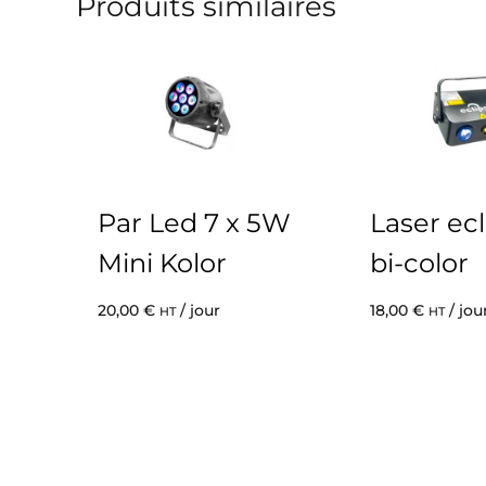
Produits similaires
Par Led 7 x 5W
Laser ec
Mini Kolor
bi-color
20,00
€
/ jour
18,00
€
/ jou
HT
HT