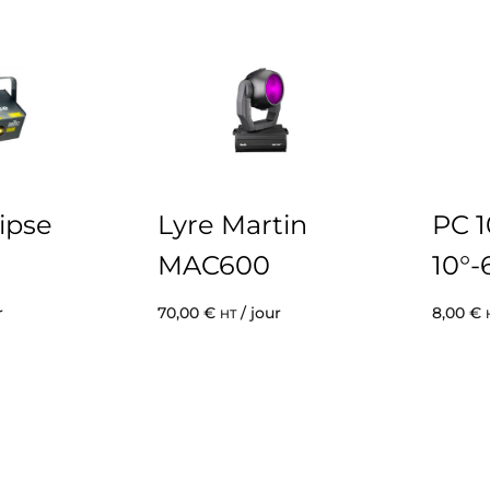
lipse
Lyre Martin
PC 
MAC600
10°-
r
70,00
€
/ jour
8,00
€
HT