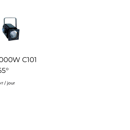
1000W C101
65°
/ jour
HT