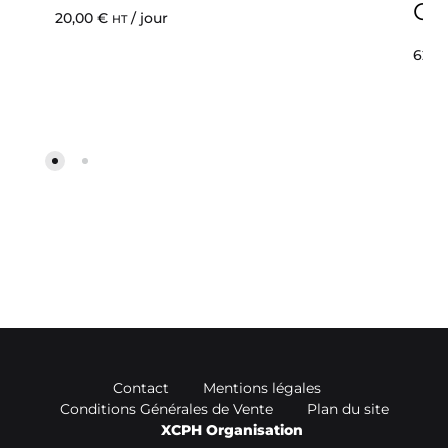
C
20,00
€
/ jour
HT
62,5
Contact
Mentions légales
Conditions Générales de Vente
Plan du site
XCPH Organisation