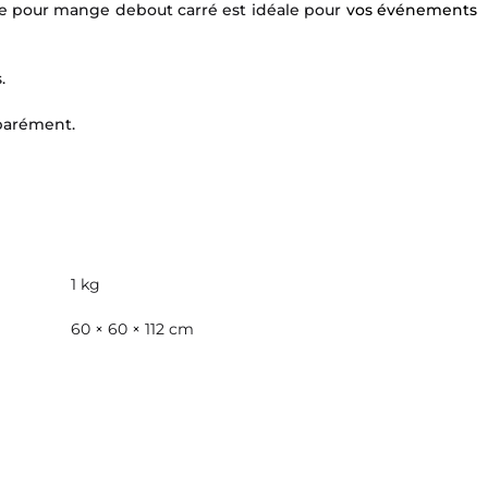
he pour mange debout carré est idéale pour
vos événements
.
parément.
1 kg
60 × 60 × 112 cm