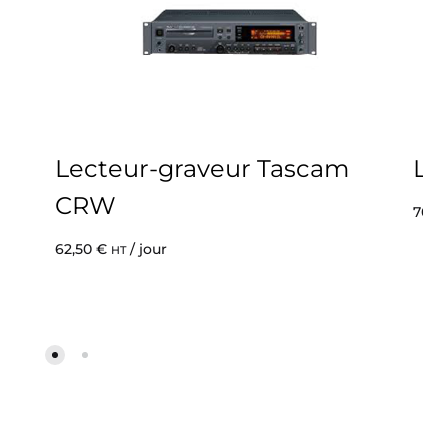
Lecteur-graveur Tascam
Ly
CRW
70,0
62,50
€
/ jour
HT