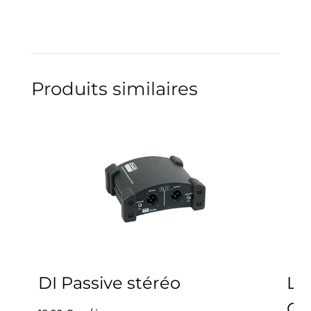
Produits similaires
DI Passive stéréo
Le
C