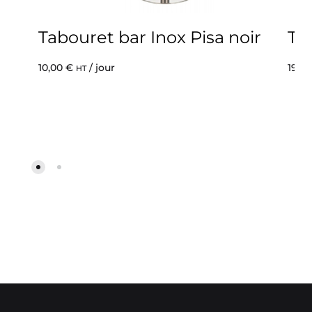
Tabouret bar Inox Pisa noir
Ta
10,00
€
/ jour
19,0
HT