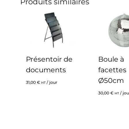
Produits similaires
Présentoir de
Boule à
documents
facettes
Ø50cm
31,00
€
/ jour
HT
30,00
€
/ jou
HT