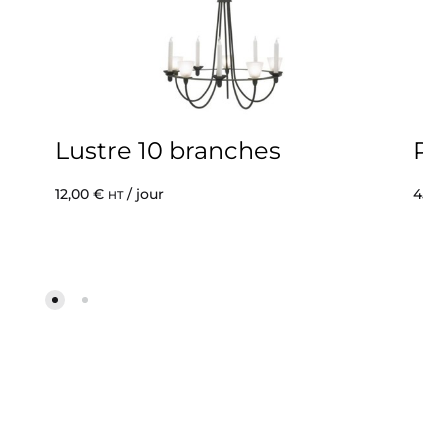
Lustre 10 branches
Po
12,00
€
/ jour
45,0
HT