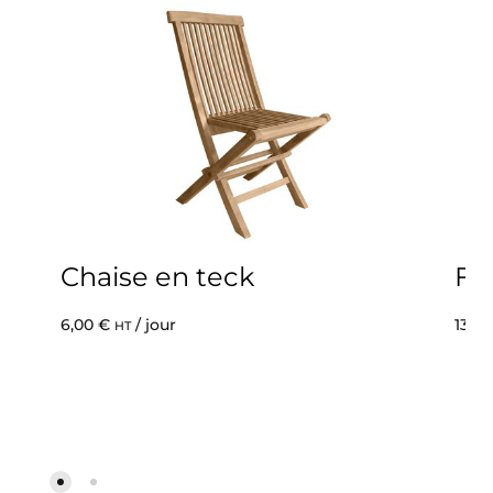
Chaise en teck
Fa
6,00
€
/ jour
130,
HT