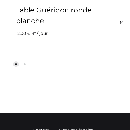
Table Guéridon ronde
Ta
blanche
10,0
12,00
€
/ jour
HT