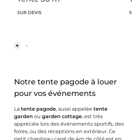
SUR DEVIS
SUR 
Notre tente pagode à louer
pour vos événements
La
tente pagode
, aussi appelée
tente
garden
ou
garden cottage
, est très
appréciée lors des événements sportifs, des
foires, ou des réceptions en extérieur. Ce
petit chapiteau carré de 4m de côté est en