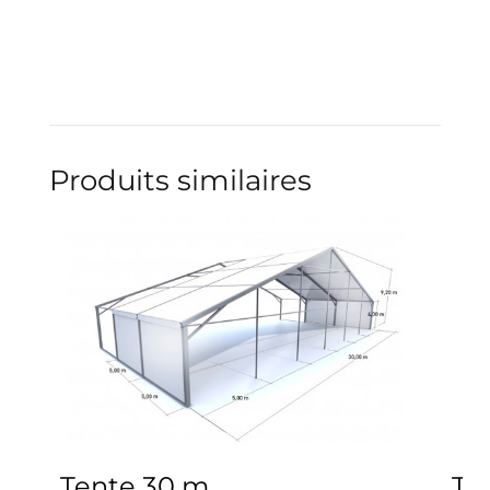
Produits similaires
Tente 30 m
Te