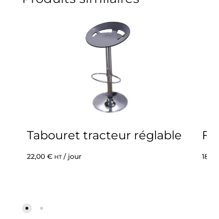
Tabouret tracteur réglable
Fa
22,00
€
/ jour
18,0
HT