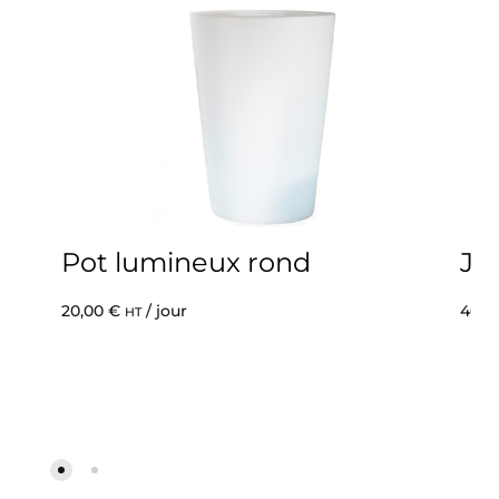
Pot lumineux rond
Ja
20,00
€
/ jour
40,0
HT