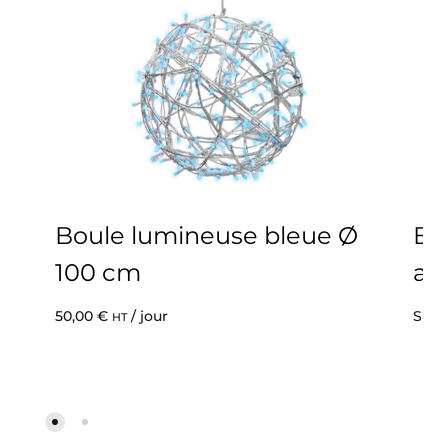
Boule lumineuse bleue Ø
Bo
100 cm
av
50,00
€
/ jour
Sur 
HT