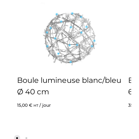
Boule lumineuse blanc/bleu
Bo
Ø 40 cm
60
15,00
€
/ jour
35,0
HT