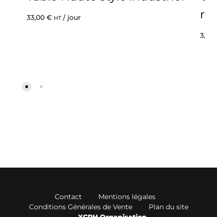
ro
33,00
€
/ jour
HT
3,50
Contact
Mentions légales
Conditions Générales de Vente
Plan du site