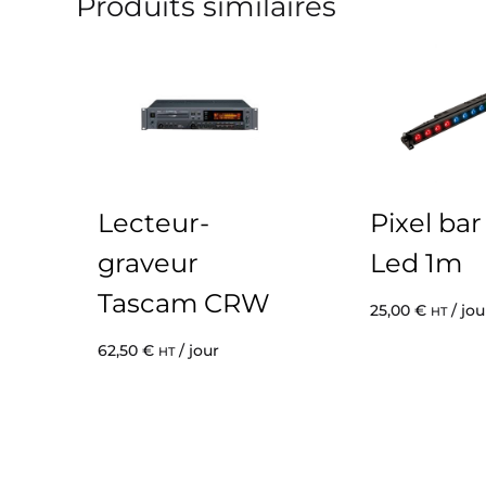
Produits similaires
Lecteur-
Pixel ba
graveur
Led 1m
Tascam CRW
25,00
€
/ jou
HT
62,50
€
/ jour
HT