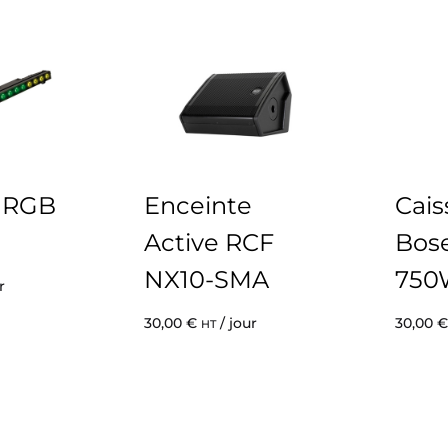
r RGB
Enceinte
Cais
Active RCF
Bos
NX10-SMA
750
r
30,00
€
/ jour
30,00
€
HT