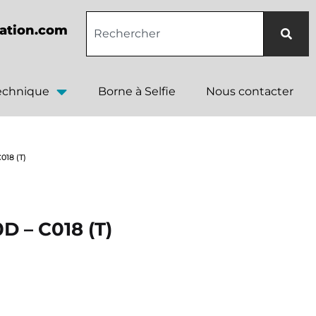
ation.com
technique
Borne à Selfie
Nous contacter
018 (T)
D – C018 (T)