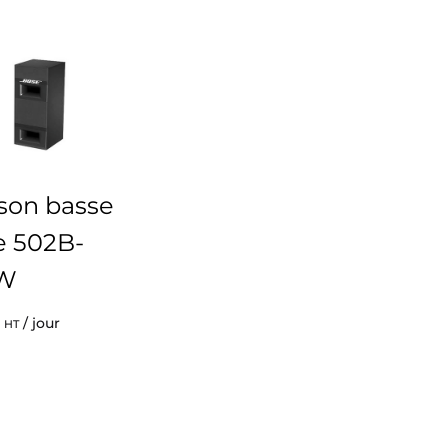
son basse
e 502B-
W
/ jour
HT