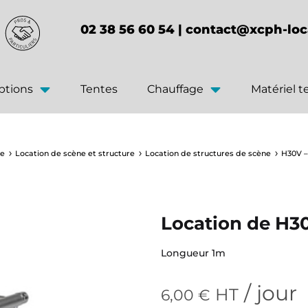
02 38 56 60 54 |
contact@xcph-loc
ptions
Tentes
Chauffage
Matériel 
ue
Location de scène et structure
Location de structures de scène
H30V –
Location de H30
Longueur 1m
/ jour
HT
6,00
€