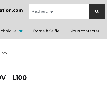
ation.com
technique
Borne à Selfie
Nous contacter
 L100
V – L100