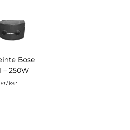
einte Bose
I – 250W
/ jour
HT