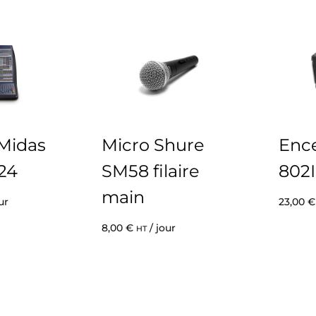
Midas
Micro Shure
Enc
24
SM58 filaire
802I
main
ur
23,00
€
8,00
€
/ jour
HT