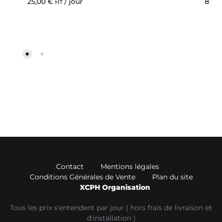
25,00
€
/ jour
80,0
HT
Contact
Mentions légales
Conditions Générales de Vente
Plan du site
XCPH Organisation
Tous les prix s'entendent par jour ( hors frais de livraison et
d'installation )