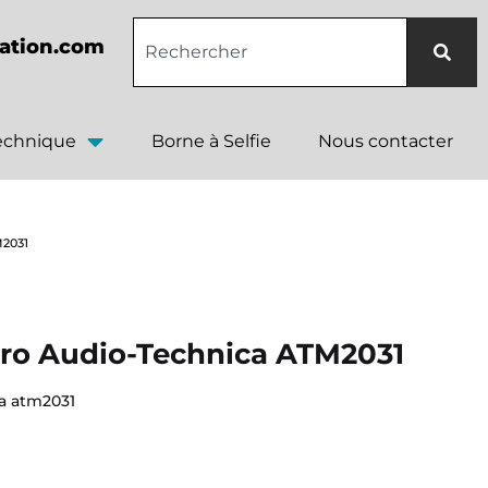
ation.com
technique
Borne à Selfie
Nous contacter
M2031
cro Audio-Technica ATM2031
ca atm2031