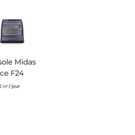
ole Midas
ce F24
€
/ jour
HT