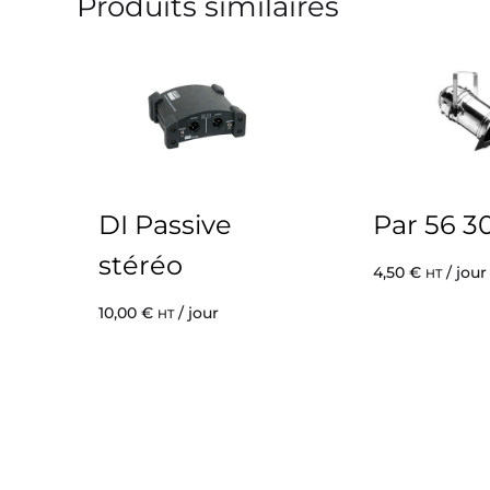
Produits similaires
DI Passive
Par 56 
stéréo
4,50
€
/ jour
HT
10,00
€
/ jour
HT