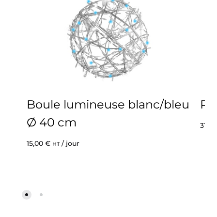
Boule lumineuse blanc/bleu
Pr
Ø 40 cm
31,0
15,00
€
/ jour
HT