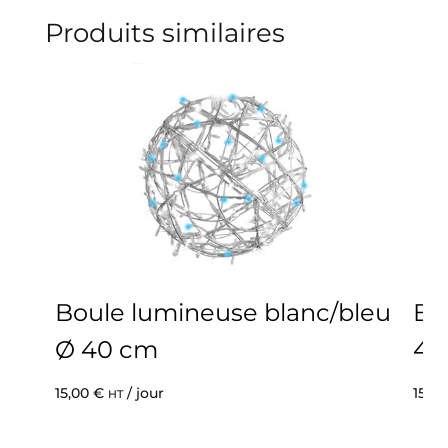
Produits similaires
Boule lumineuse blanc/bleu
Bo
Ø 40 cm
40
15,00
€
/ jour
15,0
HT