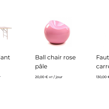
iant
Ball chair rose
Faut
pâle
carr
r
20,00
€
/ jour
130,00
HT