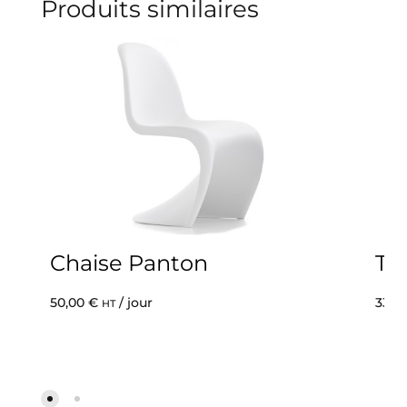
Produits similaires
Chaise Panton
Tab
50,00
€
/ jour
33,0
HT