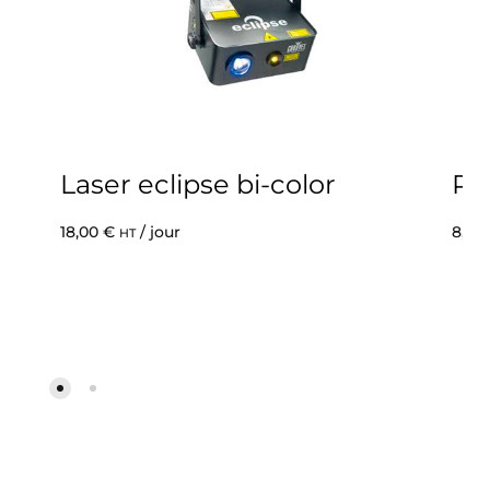
Laser eclipse bi-color
PC
18,00
€
/ jour
8,00
HT